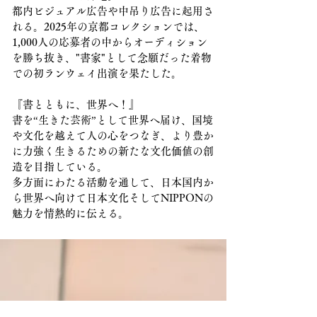
都内ビジュアル広告や中吊り広告に起用さ
れる。2025年の京都コレクションでは、
1,000人の応募者の中からオーディション
を勝ち抜き、"書家"として念願だった着物
での初ランウェイ出演を果たした。
『書とともに、世界へ！』
書を“生きた芸術”として世界へ届け、国境
や文化を越えて人の心をつなぎ、より豊か
に力強く生きるための新たな文化価値の創
造を目指している。
多方面にわたる活動を通して、日本国内か
ら世界へ向けて
日本文化そして
NIPPONの
魅力を情熱的に伝える。