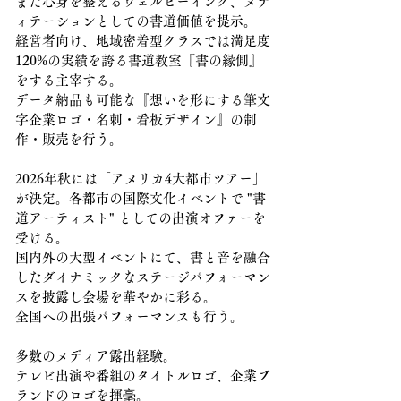
また心身を整えるウェルビーイング、メデ
ィテーションとしての書道価値を提示。
経営者向け、地域密着型クラスでは
満足度
120%の実績を誇る書道教室『書の縁側』
をする主宰する。
データ納品も可能な『想いを形にする筆文
字企業ロゴ・名刺・看板デザイン』の制
作・販売を行う。
2026年秋には「アメリカ4大都市ツアー」
が決定。各都市の国際文化イベントで "書
道アーティスト" としての出演オファーを
受ける。
国内外の大型イベントにて、書と音を融合
したダイナミックなステージパフォーマン
スを披露し会場を華やかに彩る。
全国への出張パフォーマンスも行う。
多数のメディア露出経験。
テレビ出演や番組のタイトルロゴ、企業ブ
ランドのロゴを揮毫。